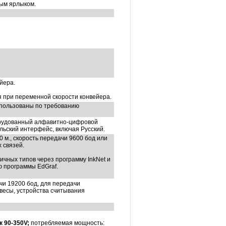
вым ярлыком.
йера.
 при переменной скорости конвейера.
использованы по требованию
орудованный алфавитно-цифровой
ьский интерфейс, включая Русский.
 м., скорость передачи 9600 бод или
 связей.
чных типов через программу InkNet и
 программы EdGraf.
чи 19200 бод, для передачи
 весы, устройства считывания
к 90-350V;
потребляемая мощность: