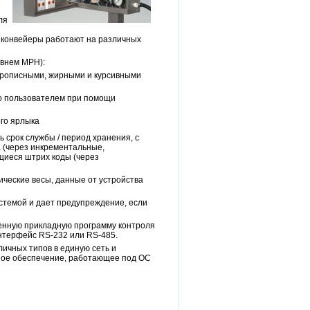
ля
и конвейеры работают на различных
овнем MPH):
 прописными, жирными и курсивными
ого пользователем при помощи
ого ярлыка
 срок службы / период хранения, с
а (через инкрементальные,
щиеся штрих коды (через
ические весы, данные от устройства
стемой и дает предупреждение, если
енную прикладную программу контроля
нтерфейс RS-232 или RS-485.
ичных типов в единую сеть и
мное обеспечение, работающее под ОС