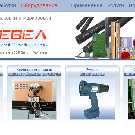
аботки
Оборудование
Применение
Услуги
Во
Крупносимвольные
Ручные
ры
каплеструйные маркираторы
маркираторы
автом