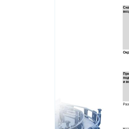
Сн
во
Ок
Пр
под
и в
Ра