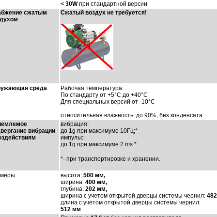
< 30W
при стандартной версии
абжение сжатым
Сжатый воздух не требуется!
здухом
ружающая среда
Рабочая температура:
По стандарту от +5°C до +40°C
Для специальных версий от -10°C
относительная влажность: до 90%, без конденсата
иемлемое
вибрация:
вергание вибрации
до 1g при максимуме 10Гц;*
оздействиям
импульс:
до 1g при максимуме 2 ms *
*- при транспортировке и хранении.
змеры
высота:
500 мм,
ширина:
400 мм,
глубина:
202 мм,
ширина с учетом открытой дверцы системы чернил:
482
длина с учетом открытой дверцы системы чернил:
512 мм