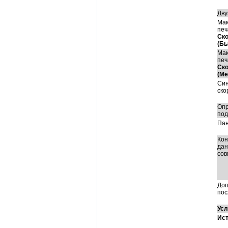
Дву
Мак
печ
Ско
(Бы
Мак
печ
Ско
(Ме
Син
ско
Опр
под
Пан
Кон
дан
сов
Доп
пос
Усл
Ист