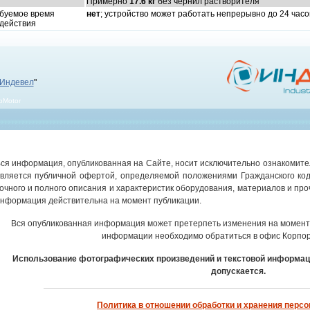
Примерно
17.6 кг
без чернил растворителя
буемое время
нет
; устройство может работать непрерывно до 24 часов
действия
Индевел
"
bMotor
ся информация, опубликованная на Сайте, носит исключительно ознакомител
вляется публичной офертой, определяемой положениями Гражданского код
очного и полного описания и характеристик оборудования, материалов и про
нформация действительна на момент публикации.
Вся опубликованная информация может претерпеть изменения на момент 
информации необходимо обратиться в офис Корпор
Использование фотографических произведений и текстовой информац
допускается.
Политика в отношении обработки и хранения перс