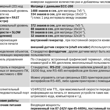
инверсии заданное количество раз и добавлены число
мерный (2D) код
Матрица с данными ECC-200
симальный уровень
1488 знаков в сек.
для матрицы 7x5 *),
ати на
334 знаков в сек.
для матрицы 16x10 *).
рости = FAST
*) плюс 1 ряд интервала между знаками
стро)
симальный уровень
372 знаков в сек.
для матрицы 7x5 *),
ати на
88 знаков в сек.
для матрицы 16x10 *),
рости = SLOW
55 знаков в сек.
для матрицы 25x14 *),
дленно)
32 знаков в сек.
для матрицы 32x18 *).
хронизация
внутренний генератор
, при постоянной скорости конве
рости печати
внешний датчик скорости (shaft encoder)
Используется
еделение объектов,
Стандартно
фотодатчик
, другие датчики могут быть 
лежащих маркировке
пользователя.
ель управления
По стандарту: встроенный графический терминал , об
клавиатурой и ЖК-дисплеем, многоязычный пользовател
троль и передача
Стандартно,
RS-232
, соединение кабелем длиной до 10
ных от внешнего ПК,
19200 бод, или RS-485 интерфейсов для более длинных
местимого с IBM
Можно управлять сетью связанных EBS принтеров разли
интерфейсов RS-485, либо одним принтером с помощью
олнительный
V24/RS232 или TTL, при максимальной скорости переда
ледовательный порт
информации на печать от внешних устройств таких как:
штрихового кода, компьютеров и т.д.
овия работы
очник питания
Входящая мощность:
переменный ток 87-242V при 45-440Hz, постоянный то