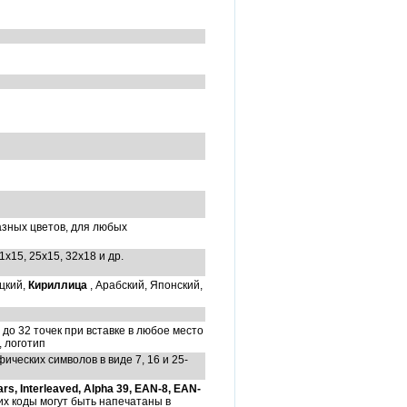
зных цветов, для любых
21x15, 25x15, 32x18 и др.
цкий,
Кириллица
, Арабский, Японский,
о 32 точек при вставке в любое место
 логотип
ческих символов в виде 7, 16 и 25-
s, Interleaved, Alpha 39, EAN-8, EAN-
х коды могут быть напечатаны в