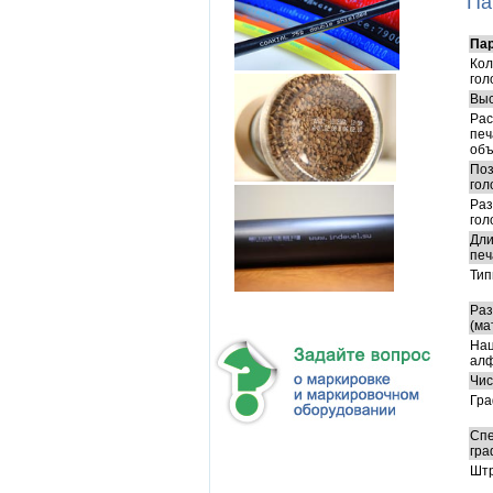
Па
Па
Кол
гол
Выс
Рас
печ
объ
Поз
гол
Раз
гол
Дли
печ
Тип
Раз
(ма
На
ал
Чис
Гра
Сп
гра
Штр