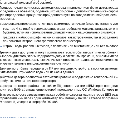
печатающей головкой и объектом).
Процесс печати полностью автоматизирован приложением фото-детектора д
определения объектов, подлежащих маркировке и дополнительным сенсором
для определения процентов пройденного пути на заводских конвейерах, есл
скоростях.
Маркировщик предлагает отличные возможности печати (в соответствии с ур
текст до 4-х линий с использованием разнообразия матриц, заглавными и
буквами, включая использование диакритических национальных символов
графика с набором графических символов, как встроенного, так и созданн
приложения встроенного графического процессора
штрих - коды различных типов, в позитиве или в негативе, с или без числов
Время и дата доступны и могут использоваться, чтобы автоматически обновить
выбором для того, чтобы кодировать дату и элементы времени, объекты числ
декрементные и специальные счетчики) и производить динамически изменяю
инкрементальные или декрементные счетчики).
Данные могут быть переданы от ПК или внешних устройств, таких как автомат
считывания штрихового кода или из базы данных.
Действие датера полностью автоматизировано и поддержано контрольной си
требуется вмешательство оператора.
Маркиратор может работать с любым ПК, совместимыми с IBM через определ
принтера EdGraf, управление которой происходит под ОС Windows ®, через и
Есть возможность связывания между собой множества маркираторов EBS разл
управления ими через один компьютер при помощи InkNet, сетевое програм
Windows ®, и через интерфейс RS-485.