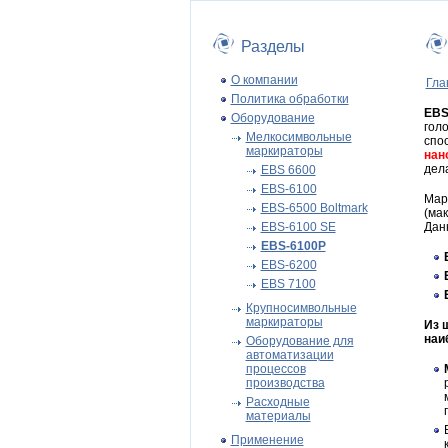
Разделы
О компании
Гла
Политика обработки
EBS
Оборудование
гол
Мелкосимвольные
спо
маркираторы
нан
дел
EBS 6600
EBS-6100
Мар
EBS-6500 Boltmark
(мак
EBS-6100 SE
Дан
EBS-6100P
EBS-6200
EBS 7100
Крупносимвольные
маркираторы
Из 
наи
Оборудование для
автоматизации
процессов
производства
Расходные
материалы
Применение