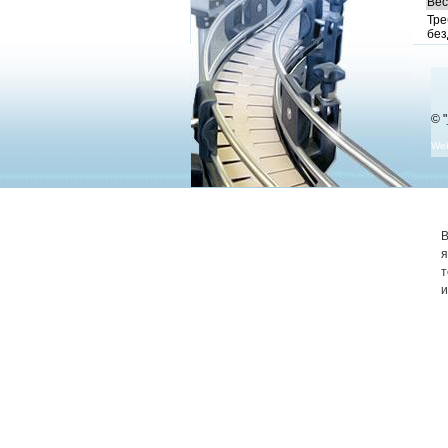
Вес
Тре
без
© "
We
В
я
т
и