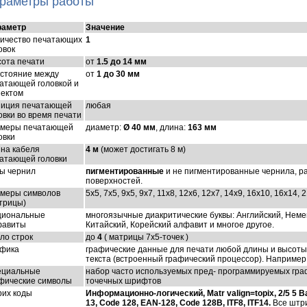
раметры работы
раметр
Значение
ичество печатающих
1
овок
ота печати
от
1.5 до 14 мм
стояние между
от
1 до 30 мм
атающей головкой и
ектом
иция печатающей
любая
овки во время печати
меры печатающей
диаметр:
Ø 40 мм
, длина:
163 мм
овки
на кабеля
4 м
(может достигать 8 м)
атающей головки
ы чернил
пигментированные
и не пигментированные чернила, ра
поверхностей.
меры символов
5x5, 7x5, 9x5, 9x7, 11x8, 12x6, 12x7, 14x9, 16x10, 16x14, 
трицы)
циональные
многоязычные диакритические буквы: Английский, Неме
фавиты
Китайский, Корейский алфавит и многое другое.
ло строк
до
4
( матрицы 7x5-точек )
фика
графические данные для печати любой длины и высоты д
текста (встроенный графический процессор). Например,
ециальные
набор часто используемых пред- программируемых графи
фические символы
точечных шрифтов
их коды
Информационно-логический, Matr valign=topix, 2/5 5 Bar
13, Code 128, EAN-128, Code 128B, ITF8, ITF14.
Все штри