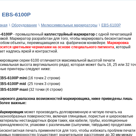
EBS-6100P
вная
\
Оборудование
\
Мелкосимвольные маркираторы
\
EBS-6100P
-6100P
- промышленный
каплеструйный маркиратор
с одной печатающей
овкой. Маркиратор разработан для того, чтобы маркировать бесконтактным
собом объекты, перемещающиеся на фабричном конвейере.
Маркировка
осится
цветными чернилами на основе специального пигмента
, который
ает надпись яркой и контрастной.
кировщики серии 6100 отличаются максимальной высотой печати
симальная высота вертикального ряда), которая может быть 16, 25 или 32 точ
ные принтеры следуют ниже:
EBS-6100P mini
(16 точек 2 строки)
EBS-6100P mid
(25 точек 3 строки)
EBS-6100P maxi
(32 точки (4 строки)
широкого диапазона возможностей маркировщика, ниже приведены лишь
более важные:
Маркировщик
может производить долговременную и четкую печать на
разнообразных поверхностях, включая глянцевые, пористые и шероховатые
материалы нестандартных форм таких, как кабели, трубы, изоляционные
принадлежности, упаковки с различными (сыпучими, твёрдыми) продуктами.
Бесконтактная печать применяется для того, чтобы избежать проблем печати
кривых поверхностях (существует значительное расстояние до 30 мм между