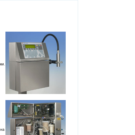
ки.
 на