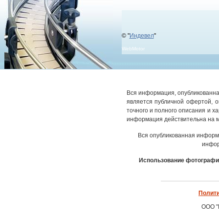
© "
Индевел
"
WebMotor
Вся информация, опубликованная
является публичной офертой, 
точного и полного описания и х
информация действительна на м
Вся опубликованная информ
инфор
Использование фотографич
Полити
ООО "