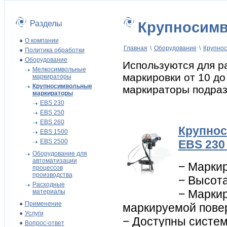
Разделы
Крупносим
О компании
Главная
\
Оборудование
\
Крупно
Политика обработки
Оборудование
Используются для 
Мелкосимвольные
маркировки от 10 до
маркираторы
Крупносимвольные
маркираторы подраз
маркираторы
EBS 230
EBS 250
EBS 260
Крупнос
EBS 1500
EBS 2500
EBS 23
Оборудование для
автоматизации
−
Маркир
процессов
производства
− Высота
Расходные
− Маркир
материалы
Применение
маркируемой пове
Услуги
− Доступны систем
Вопрос-ответ