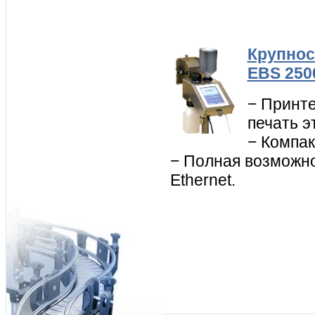
Крупнос
EBS 250
− Принте
печать э
− Компак
− Полная возможно
Ethernet.