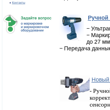
Контакты
Ручной
− Ультр
− Маркир
до 27 мм
− Передача данные
Новый 
- Ручно
коррект
сенсорн